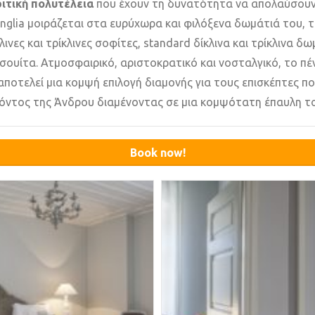
ριτική πολυτέλεια
που έχουν τη δυνατότητα να απολαύσουν 
nglia μοιράζεται στα ευρύχωρα και φιλόξενα δωμάτιά του, τ
λινες και τρίκλινες σοφίτες, standard δίκλινα και τρίκλινα δ
σουίτα. Ατμοσφαιρικό, αριστοκρατικό και νοσταλγικό, το πέ
ποτελεί μια κομψή επιλογή διαμονής για τους επισκέπτες π
όντος της Άνδρου διαμένοντας σε μια κομψότατη έπαυλη το
Book now!