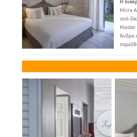
Η διακ
Micra A
από δίκ
Master 
Άνδρο α
παρελθ