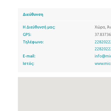
Διεύθυνση
Η Διεύθυνσή μας:
Χώρα, Ά
GPS:
37.8373
Τηλέφωνο:
2282022
22820222
E-mail:
info@mic
Ιστός:
www.micr