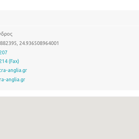
νδρος
6882395, 24.936508964001
207
14 (Fax)
ra-anglia.gr
a-anglia.gr